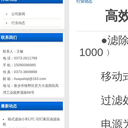
行业动态
高效
公司新闻
行业动态
●滤除固
联系我们
1000﹚
联系人：王敏
电 话：0373-2611789
手 机：15090086985
传 真：0373-3809898
移动式高
邮 箱：huayulvqi@163.com
地 址：新乡市牧野区宏力大道西段高
湾工业园梦溪路68号
过滤处理
最新动态
箱式滤油小车LYC-32C液压油滤油
电源为380
机