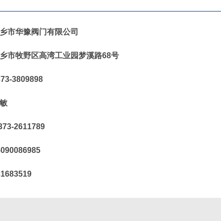
乡市华豫阀门有限公司
市牧野区高湾工业园梦溪路68号
3809898
：王敏
73-2611789
90086985
1683519