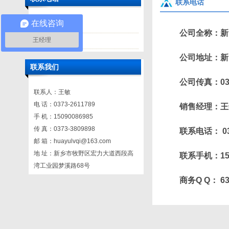
联系电话
在线咨询
联系电话
公司全称：新
王经理
我们的位置
公司地址：新乡
联系我们
公司传真：0373-
联系人：王敏
电 话：0373-2611789
销售经理
手 机：15090086985
传 真：0373-3809898
联系电话： 03
邮 箱：huayulvqi@163.com
地 址：新乡市牧野区宏力大道西段高
联系手机：150
湾工业园梦溪路68号
商务Q Q： 63