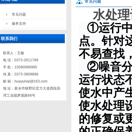
常见问题
水处理
常见问题
服务支持
①
运行
点。针对
联系我们
不易查找
联系人：王敏
电 话：0373-2611789
②噪音分
手 机：15090086985
传 真：0373-3809898
运行状态
邮 箱：huayulvqi@163.com
地 址：新乡市牧野区宏力大道西段高
使水中产
湾工业园梦溪路68号
使水处理
的修复或
的正确保