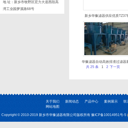
地 址：新乡市牧野区宏力大道西段高
湾工业园梦溪路68号
新乡华豫滤器供应优质TZ37
华豫滤器自动高效排渣过滤器
共 25 条
1
2
下一页
关于我们
新闻动态
产品中心
案例展示
联
网站地图
Copyright © 2010-2019 新乡市华豫滤器有限公司版权所有
豫ICP备10014951号-5