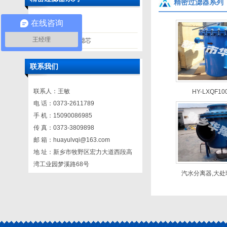
精密过滤器系列
在线咨询
精密过滤器
王经理
精密过滤器滤芯
联系我们
联系人：王敏
HY-LXQF10
电 话：0373-2611789
手 机：15090086985
传 真：0373-3809898
邮 箱：huayulvqi@163.com
地 址：新乡市牧野区宏力大道西段高
湾工业园梦溪路68号
汽水分离器,大